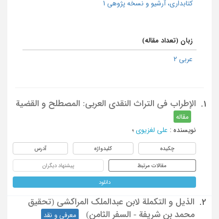
كتابداری، آرشیو و نسخه پژوهی 1
زبان (تعداد مقاله)
عربی 2
الإطراب فی التراث النقدی العربی: المصطلح و القضیة
1.
مقاله
نویسنده
:
علی لغزیوی
؛
چکیده
کلیدواژه
آدرس
مقالات مرتبط
پیشنهاد دیگران
دانلود
الذیل و التکملة لابن عبدالملک المراکشی (تحقیق
2.
محمد بن شریفة - السفر الثامن)
معرفی و نقد