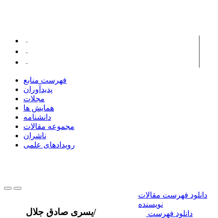
پدیدآورانی با مقالات مرتبط ...
الجنابی، کاظم
هناء رضوان
النقشبندی، أسامة ناصر
فهرست منابع
پدیدآوران
مجلات
همایش ها
دانشنامه
مجموعه مقالات
ناشران
رویدادهای علمی
دانلود فهرست مقالات
نویسنده
/
یسری صادق جلال
دانلود فهرست