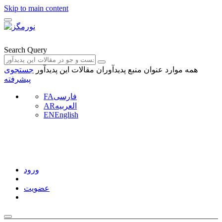
Skip to main content
Search Query
همه موارد
عنوان منبع
پدیدآوران
مقالات این پدیدآور
جستجوی
پیشرفته
فارسی
FA
العربیه
AR
EN
English
ورود
عضویت