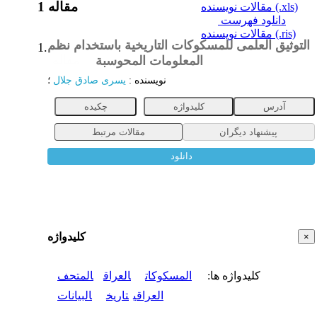
1 مقاله
مقالات نویسنده (.xls)
دانلود فهرست
مقالات نویسنده (.ris)
التوثیق العلمی للمسکوکات التاریخیة باستخدام نظم
1.
المعلومات المحوسبة
مقاله
نویسنده
:
یسری صادق جلال
؛
آدرس
کلیدواژه
چکیده
پیشنهاد دیگران
مقالات مرتبط
دانلود
کلیدواژه
×
کلیدواژه ها
:
المسکوکات
العراق
المتحف
العراقی
تاریخ
البیانات