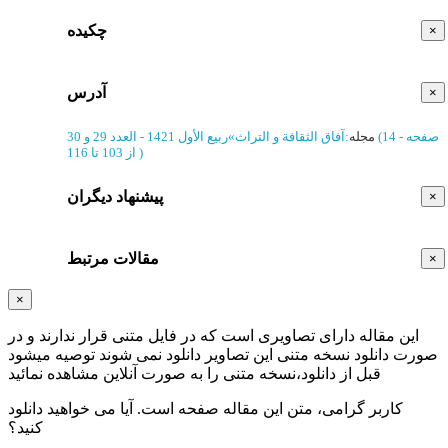
چکیده
×
آدرس
×
(‎14 صفحه -
مجله
:
آفاق الثقافة و التراث
»
ربیع الأول 1421 - العدد 29 و 30
)
از 103 تا 116
پیشنهاد دیگران
×
مقالات مرتبط
×
×
این مقاله دارای تصاویری است که در فایل متنی قرار ندارند و در
صورت دانلود نسخه متنی این تصاویر دانلود نمی شوند توصیه میشود
قبل از دانلود،نسخه متنی را به صورت آنلاین مشاهده نمائید
کاربر گرامی، متن این مقاله
صفحه است. آیا می خواهید دانلود
کنید؟