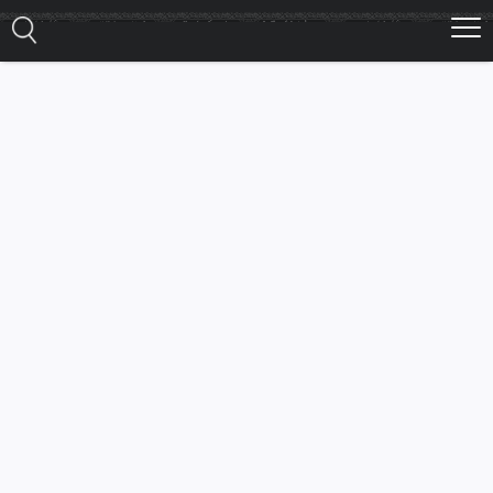
Ski
t
mai
conten