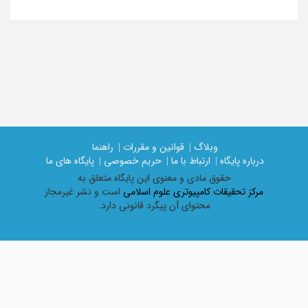
وبلاگ |
قوانین و مقررات |
راهنما
درباره پایگاه |
ارتباط با ما |
حریم خصوصی |
پایگاه های ما
حقوق مادی و معنوی اين پايگاه متعلق به
مرکز تحقیقات کامپیوتری علوم اسلامی
است و نشر غیرمجاز
محتوای آن پیگرد قانونی دارد.