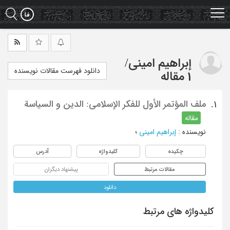
Ski
t
mai
conten
إبراهیم امینی
/
دانلود فهرست مقالات نویسنده
1 مقاله
ملف المؤتمر الأول للفکر الإسلامی: الدین و السیاسة
1.
مقاله
نویسنده
:
إبراهیم امینی
؛
چکیده
کلیدواژه
آدرس
مقالات مرتبط
پیشنهاد دیگران
دانلود
کلیدواژه های مرتبط