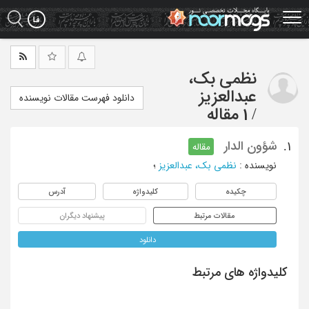
Ski
t
mai
conten
نظمی بک،
عبدالعزیز
دانلود فهرست مقالات نویسنده
/
1 مقاله
شؤون الدار
1.
مقاله
نویسنده
:
نظمی بک، عبدالعزیز
؛
چکیده
کلیدواژه
آدرس
مقالات مرتبط
پیشنهاد دیگران
دانلود
کلیدواژه های مرتبط