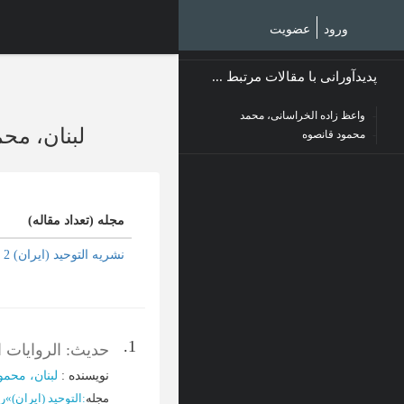
Ski
t
ورود
عضویت
mai
conten
پدیدآورانی با مقالات مرتبط ...
واعظ زاده الخراسانی، محمد
لبنان، مح
محمود قانصوه
مجله (تعداد مقاله)
نشریه التوحید (ایران) 2
1.
حدیث: الروایات 
نویسنده
:
لبنان، محمو
مجله
:
التوحید (ایران)
»
رم