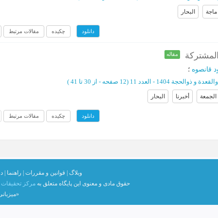
ماجة
البحار
چکیده
مقالات مرتبط
دانلود
المشترکة
مقاله
د قانصوه
؛
القعدة و ذوالحجة 1404 - العدد 11
(‎12 صفحه -
از 30 تا 41
)
الجمعة
أخبرنا
البحار
چکیده
مقالات مرتبط
دانلود
وبلاگ |
قوانین و مقررات |
راهنما |
در
حقوق مادی و معنوی اين پايگاه متعلق به
مرکز تحقیقات ک
«میزبان