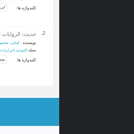
ابن 
کلیدواژه ها
:
2.
حدیث: الروایات 
نویسنده
:
لبنان، محمو
مجله
:
التوحید (ایران)
»
ذو
یوم 
کلیدواژه ها
: