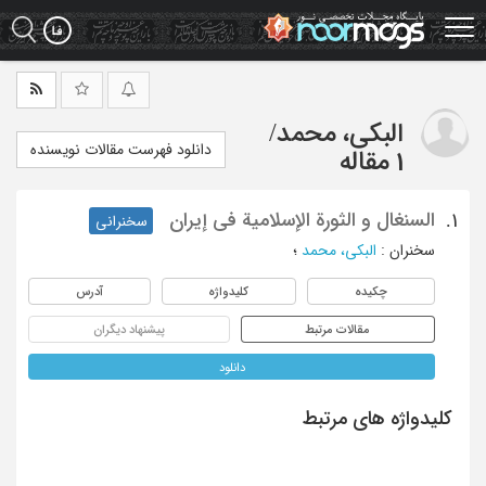
Ski
t
mai
conten
البکی، محمد
/
دانلود فهرست مقالات نویسنده
1 مقاله
السنغال و الثورة الإسلامیة فی إیران
1.
سخنرانی
سخنران
:
البکی، محمد
؛
چکیده
کلیدواژه
آدرس
مقالات مرتبط
پیشنهاد دیگران
دانلود
کلیدواژه های مرتبط