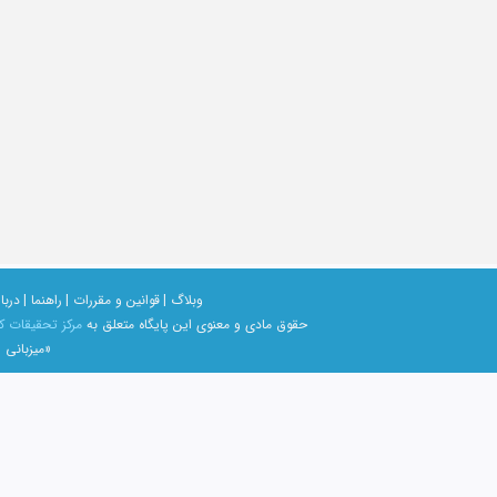
وبلاگ |
قوانین و مقررات |
راهنما |
دربار
حقوق مادی و معنوی اين پايگاه متعلق به
مرکز تحقیقات ک
«میزبانی