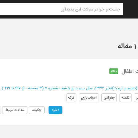
1 مقاله
ت اطفال
مقاله
علیم و تربیت)
»
تیر 1332، سال بیست و ششم - شماره 7
(‎3 صفحه -
از 417 تا 419
)
ر
نقشه
جغرافی
اسباب‌بازی
ترک
چکیده
مقالات مرتبط
دانلود