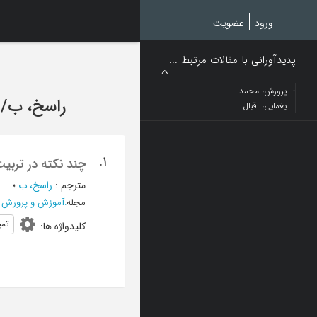
Ski
t
ورود
عضویت
mai
conten
پدیدآورانی با مقالات مرتبط ...
پرورش، محمد
راسخ، ب
/
یغمایی، اقبال
1.
چند نکته در تربی
مترجم
:
راسخ، ب
؛
مجله
:
آموزش و پرورش (ت
تمب
کلیدواژه ها
: