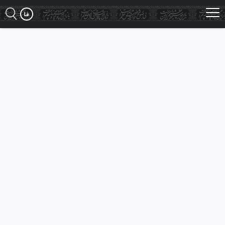
Ski
t
mai
conten