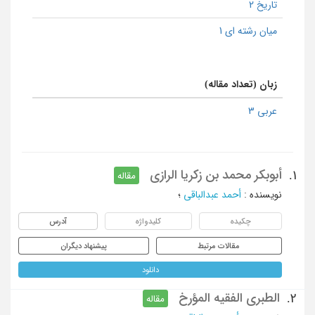
تاریخ 2
میان رشته ای 1
زبان (تعداد مقاله)
عربی 3
أبوبکر محمد بن زکریا الرازی
1.
مقاله
نویسنده
:
أحمد عبدالباقی
؛
چکیده
کلیدواژه
آدرس
مقالات مرتبط
پیشنهاد دیگران
دانلود
الطبری الفقیه المؤرخ
2.
مقاله