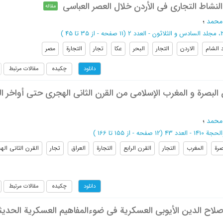
لنشاط التجاری فی الأردن خلال العصر العباسی
مقاله
محمد
؛
(‎11 صفحه -
از 35 تا 45
)
د الشام
الاردن
التجار
البحر
عکا
تجار
التجارة
مصر
چکیده
مقالات مرتبط
دانلود
البصرة و المغرب الإسلامی من القرن الثانی الهجری حتی أواخر ال
محمد
؛
ة 1410 - العدد 43
(‎12 صفحه -
از 155 تا 166
)
صرة
المغرب
التجار
القرن الرابع
التجارة
العراق
تجار
القرن الثانی ال
چکیده
مقالات مرتبط
دانلود
اح الدین الأیوبی العسکریة فی ضوءالمفاهیم العسکریة الحدیث