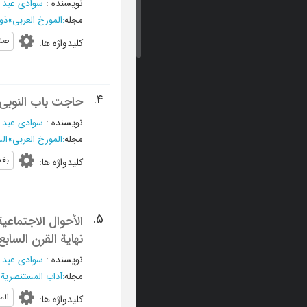
نویسنده
:
سوادی عبد 
مجله
:
المورخ العربی
»
ذوالقعد
صلا
کلیدواژه ها
:
4.
حاجت باب النوبی(
نویسنده
:
سوادی عبد 
مجله
:
المورخ العربی
»
السنة 86
بغد
کلیدواژه ها
:
5.
الأحوال الاجتماعی
نهایة القرن الساب
نویسنده
:
سوادی عبد 
مجله
:
آداب المستنصریة
»
الم
کلیدواژه ها
: