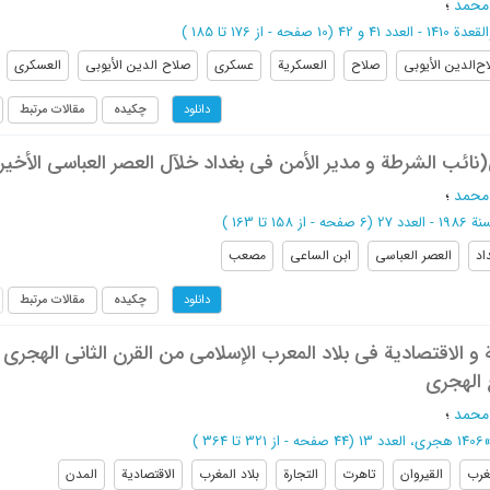
محمد
؛
ة 1410 - العدد 41 و 42
(‎10 صفحه -
از 176 تا 185
)
ح‌الدین الأیوبی
صلاح
العسکریة
عسکری
صلاح الدین الأیوبی
العسکری
چکیده
مقالات مرتبط
دانلود
نائب الشرطة و مدیر الأمن فی بغداد خلآل العصر العباسی الأخیر
محمد
؛
19 - العدد 27
(‎6 صفحه -
از 158 تا 163
)
اد
العصر العباسی
ابن الساعی
مصعب
چکیده
مقالات مرتبط
دانلود
ة و الاقتصادیة فی بلاد المعرب الإسلامی من القرن الثانی الهجری
ع الهجری
محمد
؛
1406 هجری، العدد 13
(‎44 صفحه -
از 321 تا 364
)
غرب
القیروان
تاهرت
التجارة
بلاد المغرب
الاقتصادیة
المدن