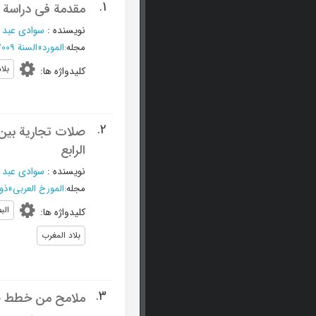
1.
مقدمة فی دراسة ا
نویسنده
:
سوادی عبد 
مجله
:
المورد
»
السنة 2009، مجلد السادس و الثلاثون - العدد 2
بلا
کلیدواژه ها
:
2.
صلات تجاریة بین 
الرابع
نویسنده
:
سوادی عبد 
مجله
:
المورخ العربی
»
ذوالحج
الب
کلیدواژه ها
:
بلاد المغرب
3.
ملامح من خطط صل