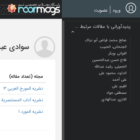
Ski
t
ورود
عضویت
mai
conten
پدیدآورانی با مقالات مرتبط ...
صالح محمد فیاض أبو دیاک
سوادی عب
الجنحانی، الحبیب
التوانی بوبکر
فلاح حسن عبدالحسین
الجمیلی، رشید عبدالله
الداود، محمود علی
مجله (تعداد مقاله)
علی أحمد
القیم، علي
نشریه المورخ العربی 3
مصطفی جواد
التازی، عبدالهادی
نشریه آداب المستنصریة 2
نشریه المورد 1