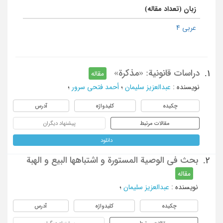
زبان (تعداد مقاله)
عربی 4
دراسات قانونیة: «مذکرة»
1.
مقاله
نویسنده
:
عبدالعزیز سلیمان
؛
أحمد فتحی سرور
؛
چکیده
کلیدواژه
آدرس
مقالات مرتبط
پیشنهاد دیگران
دانلود
بحث فی الوصیة المستورة و اشتباهها البیع و الهبة
2.
مقاله
نویسنده
:
عبدالعزیز سلیمان
؛
چکیده
کلیدواژه
آدرس