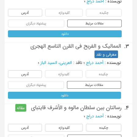
نویسنده
:
أحمد دراج
؛
چکیده
کلیدواژه
آدرس
مقالات مرتبط
پیشنهاد دیگران
دانلود
الممالیک و الفربح فی القرن التاسع الهجری
3.
معرفی و نقد
نویسنده
:
أحمد دراج
؛
ناقد
:
العرینی، السید الباز
؛
چکیده
کلیدواژه
آدرس
مقالات مرتبط
پیشنهاد دیگران
دانلود
رسالتان بین سلطان مالوه و الأشرف قایتبای
4.
مقاله
نویسنده
:
أحمد دراج
؛
چکیده
کلیدواژه
آدرس