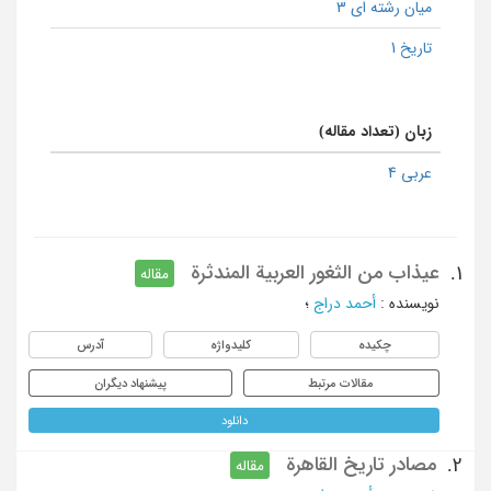
میان رشته ای 3
تاریخ 1
زبان (تعداد مقاله)
عربی 4
عیذاب من الثغور العربیة المندثرة
1.
مقاله
نویسنده
:
أحمد دراج
؛
چکیده
کلیدواژه
آدرس
مقالات مرتبط
پیشنهاد دیگران
دانلود
مصادر تاریخ القاهرة
2.
مقاله