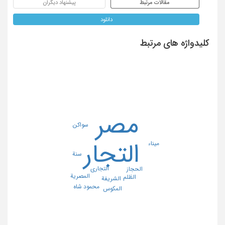
مقالات مرتبط
پیشنهاد دیگران
دانلود
کلیدواژه های مرتبط
مصر
سواکن
التجار
میناء
سنة
التجاری
الحجاز
المصریة
الظلم
الشریفة
محمود شاه
المکوس