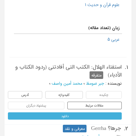
علوم قرآن و حدیث 1
زبان (تعداد مقاله)
عربی 5
استفتاء الهلال: الکتب التی أفادتنی (ردود الکتاب و
1.
الأدباء)
متفرقه
نویسنده
:
جبر ضومظ
؛
محمد أمین واصف
؛
چکیده
کلیدواژه
آدرس
مقالات مرتبط
پیشنهاد دیگران
دانلود
جرها؟ Gerrha
2.
معرفی و نقد