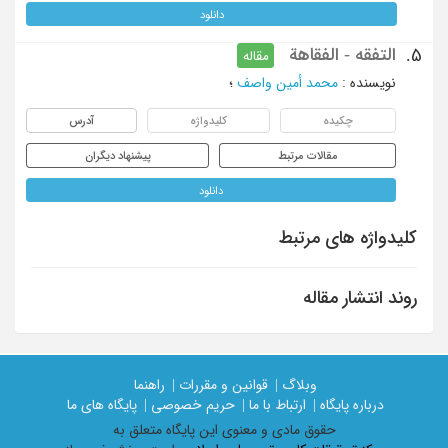
دانلود
التفقه - الفقاهة
5.
مقاله
نویسنده
:
محمد أمین واصف
؛
چکیده
کلیدواژه
آدرس
مقالات مرتبط
پیشنهاد دیگران
دانلود
کلیدواژه های مرتبط
روند انتشار مقاله
وبلاگ |
قوانین و مقررات |
راهنما
درباره پایگاه |
ارتباط با ما |
حریم خصوصی |
پایگاه های ما
حقوق مادی و معنوی اين پايگاه متعلق به