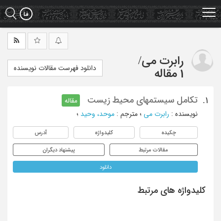
Ski
t
mai
conten
رابرت می
/
دانلود فهرست مقالات نویسنده
1 مقاله
تکامل سیستمهای محیط زیست
1.
مقاله
نویسنده
:
رابرت می
؛
مترجم
:
موحد، وحید
؛
چکیده
کلیدواژه
آدرس
مقالات مرتبط
پیشنهاد دیگران
دانلود
کلیدواژه های مرتبط