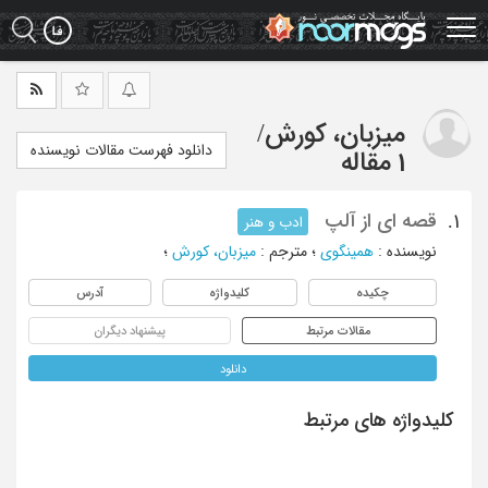
Ski
t
mai
conten
میزبان، کورش
/
دانلود فهرست مقالات نویسنده
1 مقاله
قصه ای از آلپ
1.
ادب و هنر
نویسنده
:
همینگوی
؛
مترجم
:
میزبان، کورش
؛
چکیده
کلیدواژه
آدرس
مقالات مرتبط
پیشنهاد دیگران
دانلود
کلیدواژه های مرتبط