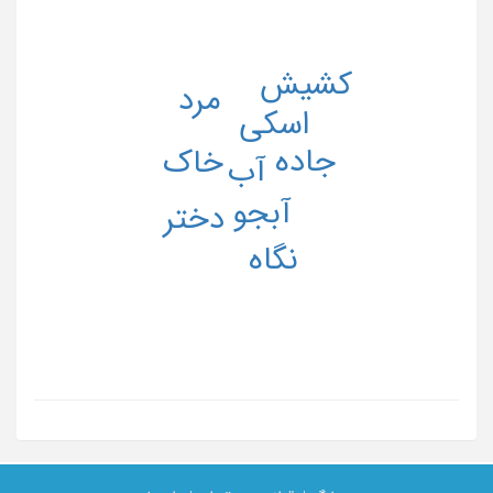
کشیش
مرد
اسکی
جاده
خاک
آب
آبجو
دختر
نگاه