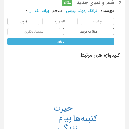
شعر و دنیای جدید
5.
مقاله
نویسنده
:
فرانک رموند لیویس
؛
مترجم
:
پیام، الف . ن
؛
چکیده
کلیدواژه
آدرس
مقالات مرتبط
پیشنهاد دیگران
دانلود
کلیدواژه های مرتبط
حیرت
پیام
کتیبه‌ها
زندگی