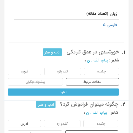
زبان (تعداد مقاله)
فارسی 5
خورشیدی در عمق تاریکی
1.
ادب و هنر
شاعر
:
پیام، الف . ن
؛
چکیده
کلیدواژه
آدرس
مقالات مرتبط
پیشنهاد دیگران
دانلود
چگونه میتوان فراموش کرد؟
2.
ادب و هنر
شاعر
:
پیام، الف . ن
؛
چکیده
کلیدواژه
آدرس