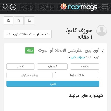
Ski
t
mai
conten
جوزف کایو
/
دانلود فهرست مقالات نویسنده
1 مقاله
أوربا بین الطریقین الاتحاد أو الموت
1.
مقاله
نویسنده
:
جوزف کایو
؛
چکیده
کلیدواژه
آدرس
مقالات مرتبط
پیشنهاد دیگران
دانلود
کلیدواژه های مرتبط