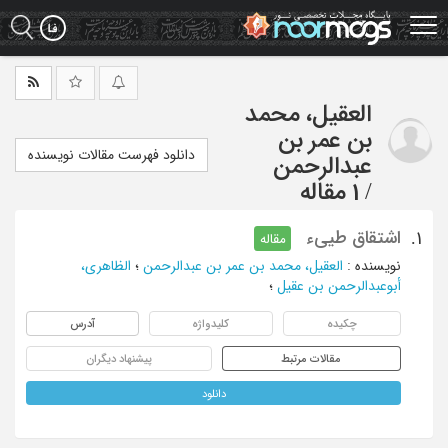
Ski
t
mai
conten
العقیل، محمد
بن عمر بن
دانلود فهرست مقالات نویسنده
عبدالرحمن
/
1 مقاله
اشتقاق طییء
1.
مقاله
نویسنده
:
العقیل، محمد بن عمر بن عبدالرحمن
؛
الظاهری،
أبوعبدالرحمن بن عقیل
؛
چکیده
کلیدواژه
آدرس
مقالات مرتبط
پیشنهاد دیگران
دانلود