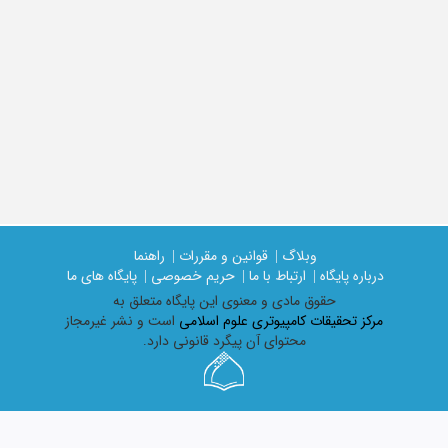
وبلاگ |
قوانین و مقررات |
راهنما
درباره پایگاه |
ارتباط با ما |
حریم خصوصی |
پایگاه های ما
حقوق مادی و معنوی اين پايگاه متعلق به
مرکز تحقیقات کامپیوتری علوم اسلامی
است و نشر غیرمجاز
محتوای آن پیگرد قانونی دارد.