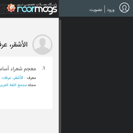
Ski
t
ورود
عضویت
mai
conten
الأشقر، عر
1.
معجم شعراء أساس 
معرف
:
الأشقر، عرفات ع
مجله
:
مجمع اللغة العربية