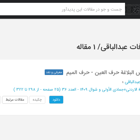
فات عبدالباقی
/
1 مقاله
البلاغة حرف العین - حرف المیم
معرفی و نقد
بدالباقی
؛
 الاردنى
»
جمادی الأولی و شوال 1409 - العدد 36
(‎25 صفحه -
از 298 تا 322
)
چکیده
مقالات مرتبط
دانلود