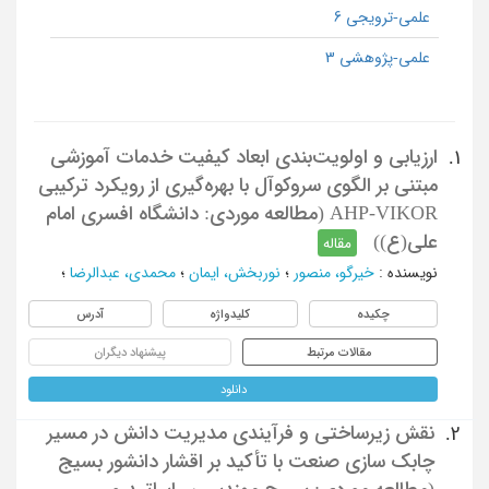
علمی-ترویجی 6
علمی-پژوهشی 3
ارزیابی و اولویت‌بندی ابعاد کیفیت خدمات آموزشی
1.
مبتنی بر الگوی سروکوآل با بهره‌گیری از رویکرد ترکیبی
AHP-VIKOR (مطالعه موردی: دانشگاه افسری امام
علی(ع))
مقاله
نویسنده
:
خیرگو، منصور
؛
نوربخش، ایمان
؛
محمدی، عبدالرضا
؛
چکیده
کلیدواژه
آدرس
مقالات مرتبط
پیشنهاد دیگران
دانلود
نقش زیرساختی و فرآیندی مدیریت دانش در مسیر
2.
چابک سازی صنعت با تأکید بر اقشار دانشور بسیج