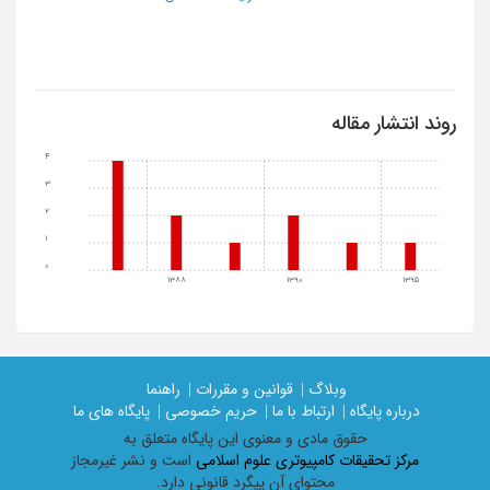
روند انتشار مقاله
4
3
2
1
0
1388
1390
1395
وبلاگ |
قوانین و مقررات |
راهنما
درباره پایگاه |
ارتباط با ما |
حریم خصوصی |
پایگاه های ما
حقوق مادی و معنوی اين پايگاه متعلق به
مرکز تحقیقات کامپیوتری علوم اسلامی
است و نشر غیرمجاز
محتوای آن پیگرد قانونی دارد.