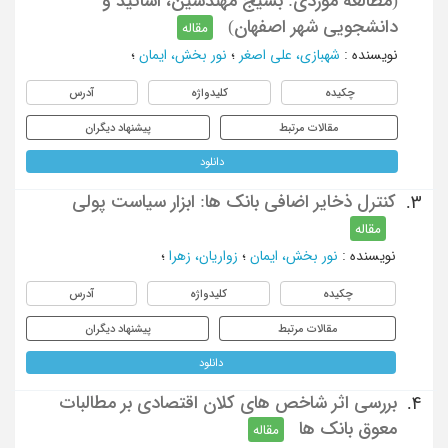
(مطالعه موردی: بسیج مهندسین، اساتید و
دانشجویی شهر اصفهان)
مقاله
نویسنده
:
شهبازی، علی اصغر
؛
نور بخش، ایمان
؛
چکیده
کلیدواژه
آدرس
مقالات مرتبط
پیشنهاد دیگران
دانلود
کنترل ذخایر اضافی بانک ها: ابزار سیاست پولی
3.
مقاله
نویسنده
:
نور بخش، ایمان
؛
زواریان، زهرا
؛
چکیده
کلیدواژه
آدرس
مقالات مرتبط
پیشنهاد دیگران
دانلود
بررسی اثر شاخص های کلان اقتصادی بر مطالبات
4.
معوق بانک ها
مقاله