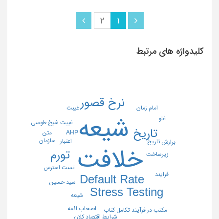
2
1
کلیدواژه های مرتبط
نرخ قصور
غیبت
امام زمان
شیعه
غلو
غیبت شیخ طوسی
تاریخ
متن
AHP
سازمان
اعتبار
تاریخ
برازش
خلافت
تورم
زیرساخت
تست استرس
فرایند
Default Rate
سید حسین
Stress Testing
شیعه
اصحاب ائمه
مکتب در فرآیند تکامل کتاب
شرایط اقتصاد کلان