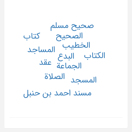
صحیح مسلم
الصحیح
کتاب
الخطیب
المساجد
الکتاب
البدع
عقد
الجماعة
الصلاة
المسجد
مسند احمد بن حنبل