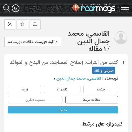
Ski
t
mai
conten
القاسمی، محمد
جمال الدین
دانلود فهرست مقالات نویسنده
/
1 مقاله
کتب من التراث: إصلاح المساجد: من البدع و العوائد
1.
معرفی و نقد
نویسنده
:
القاسمی، محمد جمال الدین
؛
چکیده
کلیدواژه
آدرس
مقالات مرتبط
پیشنهاد دیگران
دانلود
کلیدواژه های مرتبط