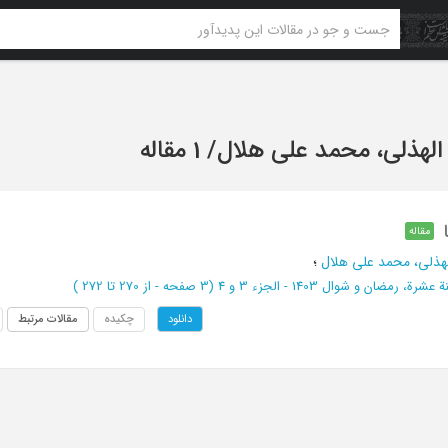
الهذلی، محمد علی هلال
/
1 مقاله
مقاله
لهذلی، محمد علی هلال
؛
رة، رمضان و شوال 1403 - الجزء 3 و 4
(‎3 صفحه -
از 270 تا 272
)
چکیده
مقالات مرتبط
دانلود