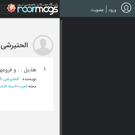
Ski
t
ورود
عضویت
mai
conten
الحتیرشی 
1.
هذیل . . و فروعها
نویسنده
:
الحتیرشی ا
مجله
:
العرب
»
السنة الثامنة عش