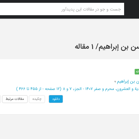
ن بن إبراهیم
/
1 مقاله
له
 بن إبراهیم
؛
 العشرون، محرم و صفر 1407 - الجزء 7 و 8
(‎12 صفحه -
از 455 تا 466
)
چکیده
مقالات مرتبط
دانلود