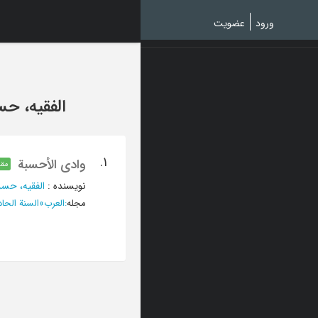
Ski
t
ورود
عضویت
mai
conten
الفقیه، حس
1.
وادی الأحسبة
مقا
نویسنده
:
الفقیه، حسن
مجله
:
العرب
»
السنة الحادیة و