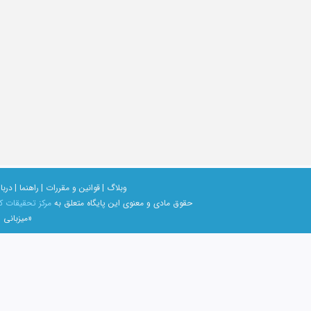
وبلاگ |
قوانین و مقررات |
راهنما |
دربار
حقوق مادی و معنوی اين پايگاه متعلق به
مرکز تحقیقات ک
«میزبانی