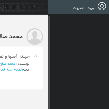
Ski
t
ورود
عضویت
mai
conten
محمد صال
1.
جهینة: أصلها و تفر
نویسنده
:
محمد صالح 
مجله
:
العرب
»
السنة الخامسة 