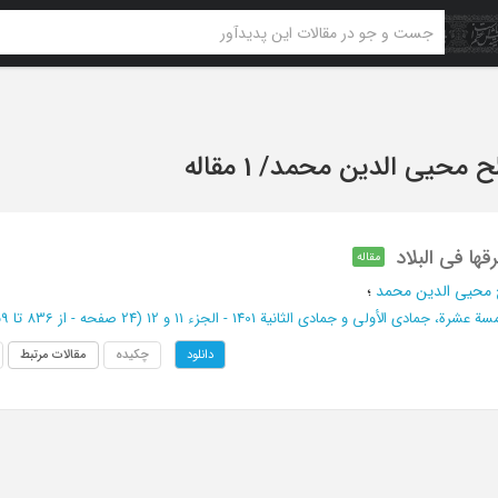
ح محیی الدین محمد
/
1 مقاله
قها فی البلاد
مقاله
محیی الدین محمد
؛
عشرة، جمادی الأولی و جمادی الثانیة 1401 - الجزء 11 و 12
(‎24 صفحه -
از 836 تا 859
چکیده
مقالات مرتبط
دانلود