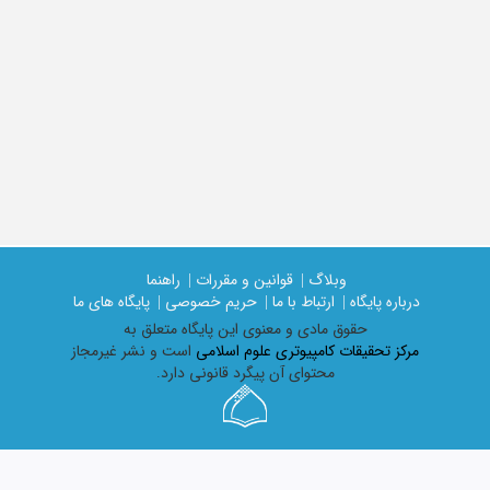
وبلاگ |
قوانین و مقررات |
راهنما
درباره پایگاه |
ارتباط با ما |
حریم خصوصی |
پایگاه های ما
حقوق مادی و معنوی اين پايگاه متعلق به
مرکز تحقیقات کامپیوتری علوم اسلامی
است و نشر غیرمجاز
محتوای آن پیگرد قانونی دارد.