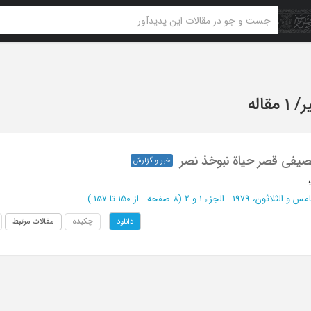
ر
/
1 مقاله
صیفی قصر حیاة نبوخذ نصر
خبر و گزارش
ثلاثون، 1979 - الجزء 1 و 2
(‎8 صفحه -
از 150 تا 157
)
چکیده
مقالات مرتبط
دانلود