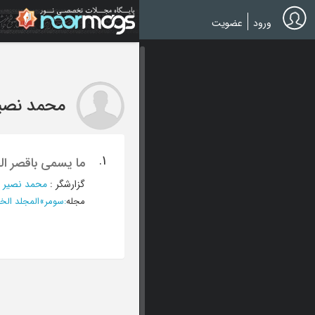
Ski
t
ورود
عضویت
mai
conten
محمد نصی
1.
ما یسمی باقصر ال
گزارشگر
:
محمد نصیر
؛
مجله
:
سومر
»
المجلد الخامس و ال