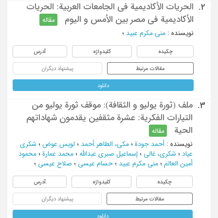
الحریات الأکادیمیة فی الجامعات العربیة: الحریات
2.
الأکادیمیة فی مصر بین الأمس و الیوم
مقاله
نویسنده
:
منی مکرم عبید
؛
چکیده
کلیدواژه
آدرس
مقالات مرتبط
پیشنهاد دیگران
دانلود
ملف (ثورة یولیو و الثقافة): موقف ثورة یولیو من
3.
التیارات الفکریة: عشرة مثقفین یقدمون شهاداتهم
الحیة
مقاله
نویسنده
:
أحمد جودة
؛
مکی، الطاهر أحمد
؛
لویس عوض
؛
شکری
عیاد
؛
شکری، غالی
؛
إسماعیل صبری عبدالله
؛
محمد عمارة
؛
محمود
أمین العالم
؛
منی مکرم عبید
؛
حسام عیسی
؛
صلاح عیسی
؛
چکیده
کلیدواژه
آدرس
مقالات مرتبط
پیشنهاد دیگران
دانلود