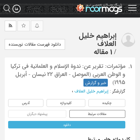
Ski
t
mai
conten
إبراهیم خلیل
العلاف
دانلود فهرست مقالات نویسنده
/
1 مقاله
مؤتمرات: تقریر عن: ندوة الإسلام و العلمانیة فی ترکیا
1.
و الوطن العربی (الموصل - العراق 22 نیسان - أبریل
1995)
خبر و گزارش
گزارشگر
:
إبراهیم خلیل العلاف
؛
چکیده
کلیدواژه
آدرس
مقالات مرتبط
پیشنهاد دیگران
دانلود
کلیدواژه های مرتبط