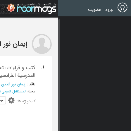
Ski
t
ورود
عضویت
mai
conten
إیمان نور 
1.
کتب و قراءات: تح
المدرسیة الفرانسی
ناقد
:
إیمان نور الدین 
مجله
:
المستقبل العربی
»
عر
کلیدواژه ها
: