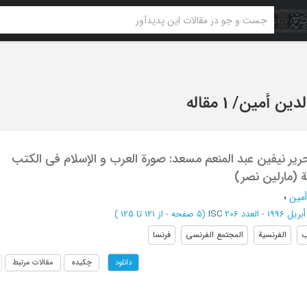
الدین أمین
/
1 مقاله
ریر نیفین عبد المنعم مسعد: صورة العرب و الإسلام فی الکتب
ة (مارلین نصر)
أمین
؛
أبریل 1996 - العدد 206
ISC
(‎5 صفحه -
از 121 تا 125
)
ب
الفرنسیة
المجتمع الفرنسی
فرنسا
چکیده
مقالات مرتبط
دانلود