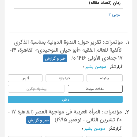
زبان (تعداد مقاله)
عربی 2
مؤتمرات: تقریر حول: الندوة الدولیة بمناسبة الذکری
1.
الألفیة للعالم الفقیه «أبو حیان التوحیدی» القاهرة، 14-
17 جمادی الأولی 1416 ه/
خبر و گزارش
گزارشگر
:
سوسن بشیر
؛
چکیده
کلیدواژه
آدرس
مقالات مرتبط
پیشنهاد دیگران
دانلود
مؤتمرات: المرأة العربیة فی مواجهة العصر (القاهرة 17 -
2.
20 تشرین الثانی - نوفمبر 1995)
خبر و گزارش
گزارشگر
:
سوسن بشیر
؛