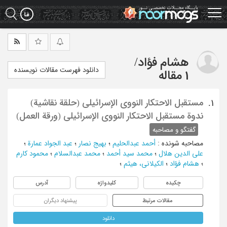
Ski
t
mai
conten
هشام فؤاد
/
دانلود فهرست مقالات نویسنده
1 مقاله
مستقبل الاحتکار النووی الإسرائیلی (حلقة نقاشیة)
1.
ندوة مستقبل الاحتکار النووی الإسرائیلی (ورقة العمل)
گفتگو و مصاحبه
مصاحبه شونده
:
أحمد عبدالحلیم
؛
بهیج نصار
؛
عبد الجواد عمارة
؛
علی الدین هلال
؛
محمد سید أحمد
؛
محمد عبدالسلام
؛
محمود کارم
؛
هشام فؤاد
؛
الکیلانی، هیثم
؛
چکیده
کلیدواژه
آدرس
مقالات مرتبط
پیشنهاد دیگران
دانلود