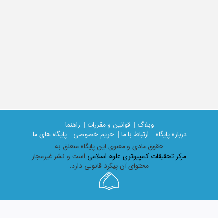
وبلاگ |
قوانین و مقررات |
راهنما
درباره پایگاه |
ارتباط با ما |
حریم خصوصی |
پایگاه های ما
حقوق مادی و معنوی اين پايگاه متعلق به
مرکز تحقیقات کامپیوتری علوم اسلامی
است و نشر غیرمجاز
محتوای آن پیگرد قانونی دارد.