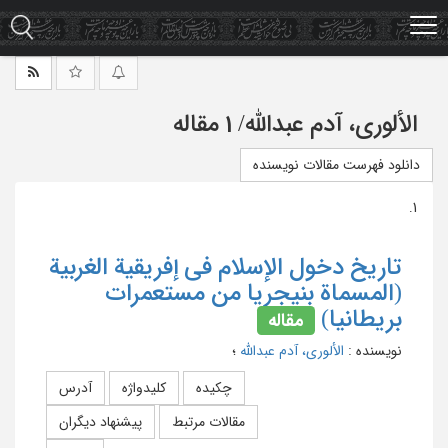
Ski
t
mai
conten
الألوری، آدم عبدالله
/
1 مقاله
دانلود فهرست مقالات نویسنده
1.
تاریخ دخول الإسلام فی إفریقیة الغربیة
(المسماة بنیجریا من مستعمرات
بریطانیا)
مقاله
نویسنده
:
الألوری، آدم عبدالله
؛
چکیده
کلیدواژه
آدرس
مقالات مرتبط
پیشنهاد دیگران