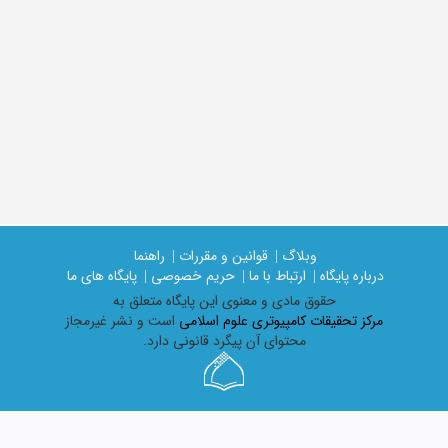
وبلاگ |
قوانین و مقررات |
راهنما
درباره پایگاه |
ارتباط با ما |
حریم خصوصی |
پایگاه های ما
حقوق مادی و معنوی اين پايگاه متعلق به
مرکز تحقیقات کامپیوتری علوم اسلامی
است و نشر غیرمجاز
محتوای آن پیگرد قانونی دارد.