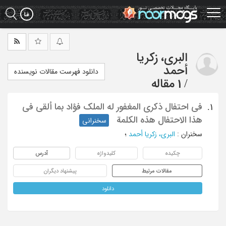
Ski
t
mai
conten
البری، زکریا
أحمد
دانلود فهرست مقالات نویسنده
/
1 مقاله
فی احتفال ذکری المغفور له الملک فؤاد بما ألقی فی
1.
هذا الاحتفال هذه الکلمة
سخنرانی
سخنران
:
البری، زکریا أحمد
؛
چکیده
کلیدواژه
آدرس
مقالات مرتبط
پیشنهاد دیگران
دانلود