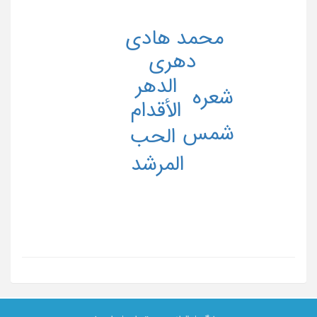
محمد هادی
دهری
الدهر
شعره
الأقدام
شمس
الحب
المرشد