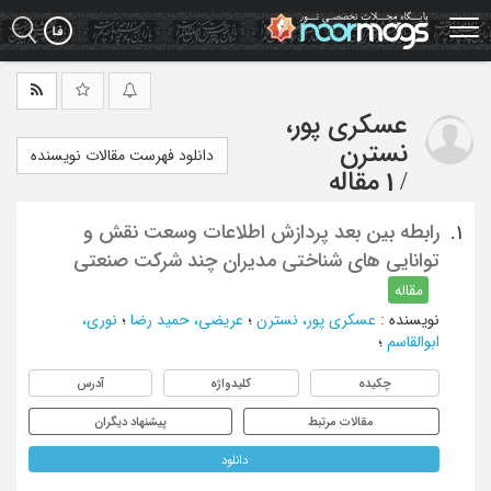
Ski
t
mai
conten
عسکری پور،
نسترن
دانلود فهرست مقالات نویسنده
/
1 مقاله
رابطه بین بعد پردازش اطلاعات وسعت نقش و
1.
توانایی های شناختی مدیران چند شرکت صنعتی
مقاله
نویسنده
:
عسکری پور، نسترن
؛
عریضی، حمید رضا
؛
نوری،
ابوالقاسم
؛
چکیده
کلیدواژه
آدرس
مقالات مرتبط
پیشنهاد دیگران
دانلود