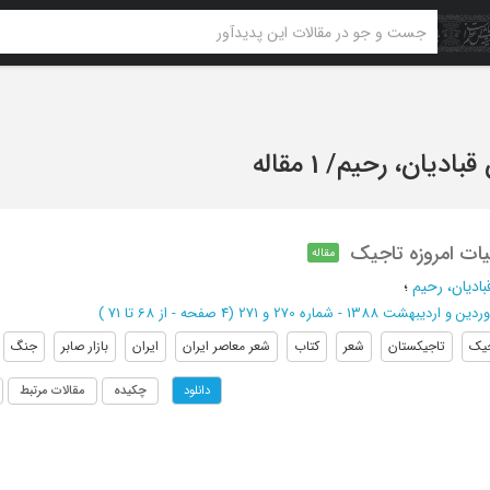
قبادیان، رحیم
/
1 مقاله
یات امروزه تاجیک
مقاله
بادیان، رحیم
؛
دین و اردیبهشت 1388 - شماره 270 و 271
(‎4 صفحه -
از 68 تا 71
)
یک
تاجیکستان
شعر
کتاب
شعر معاصر ایران
ایران
بازار صابر
جنگ
چکیده
مقالات مرتبط
دانلود