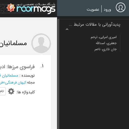
Ski
t
ورود
عضویت
mai
conten
پدیدآورانی با مقالات مرتبط ...
امیری امرایی، ترحم
مسلمانیان 
جعفری، اسدالله
جان نثاری، ناصر
1.
فراسوی مرزها: ادب
نویسنده
:
مسلمانیان ق
مجله
:
کیهان فرهنگی
»
فرور
تاج
کلیدواژه ها
: