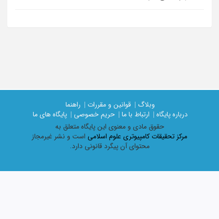
وبلاگ |
قوانین و مقررات |
راهنما
درباره پایگاه |
ارتباط با ما |
حریم خصوصی |
پایگاه های ما
حقوق مادی و معنوی اين پايگاه متعلق به
مرکز تحقیقات کامپیوتری علوم اسلامی
است و نشر غیرمجاز
محتوای آن پیگرد قانونی دارد.