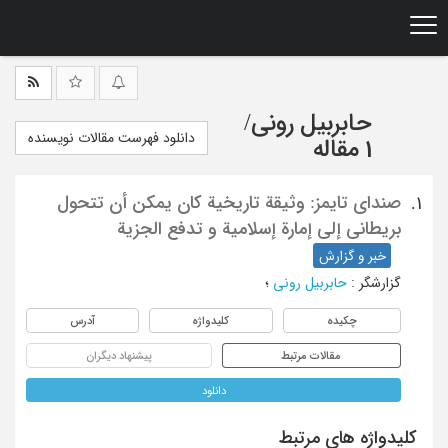
Ski
t
mai
conten
حابربیل رونی
/
دانلود فهرست مقالات نویسنده
1 مقاله
صندای تایمز: وثیقة تاریخیة کان یمکن أن تتحول
1.
بریطانی إلی إمارة إسلامیة و تدفع الجزیة
خبر و گزارش
گزارشگر
:
حابربیل رونی
؛
چکیده
کلیدواژه
آدرس
مقالات مرتبط
پیشنهاد دیگران
دانلود
کلیدواژه های مرتبط