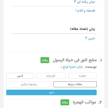
میان رشته ای 3
فلسفه و کلام 1
زبان (تعداد مقاله)
عربی 4
منابع النور فی حیاة الرسول
1.
مقاله
نویسنده
:
جابر حمزة فراج
؛
چکیده
کلیدواژه
آدرس
مقالات مرتبط
پیشنهاد دیگران
دانلود
مواکب الهجرة
2.
مقاله