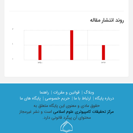
روند انتشار مقاله
2
1
0
1350
1372
وبلاگ |
قوانین و مقررات |
راهنما
درباره پایگاه |
ارتباط با ما |
حریم خصوصی |
پایگاه های ما
حقوق مادی و معنوی اين پايگاه متعلق به
مرکز تحقیقات کامپیوتری علوم اسلامی
است و نشر غیرمجاز
محتوای آن پیگرد قانونی دارد.