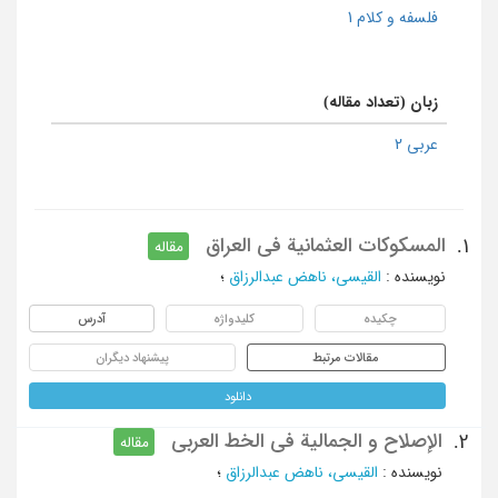
فلسفه و کلام 1
زبان (تعداد مقاله)
عربی 2
المسکوکات العثمانیة فی العراق
1.
مقاله
نویسنده
:
القیسی، ناهض عبدالرزاق
؛
چکیده
کلیدواژه
آدرس
مقالات مرتبط
پیشنهاد دیگران
دانلود
الإصلاح و الجمالیة فی الخط العربی
2.
مقاله
نویسنده
:
القیسی، ناهض عبدالرزاق
؛