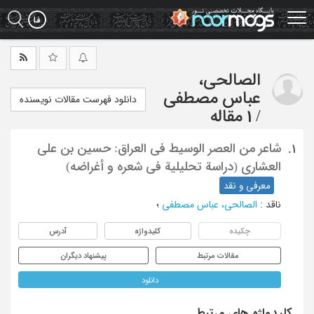
Ski
t
mai
conten
الصالحی،
عباس مصطفی
دانلود فهرست مقالات نویسنده
/
1 مقاله
شاعر من العصر الوسیط فی العراق: حسین بن علی
1.
العشاری (دراسة تحلیلیة فی شعره و أغراضه)
معرفی و نقد
ناقد
:
الصالحی، عباس مصطفی
؛
چکیده
کلیدواژه
آدرس
مقالات مرتبط
پیشنهاد دیگران
دانلود
کلیدواژه های مرتبط