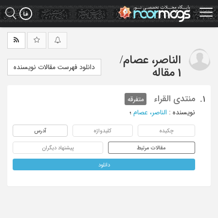
Ski
t
mai
conten
الناصر، عصام
/
دانلود فهرست مقالات نویسنده
1 مقاله
منتدی القراء
1.
متفرقه
نویسنده
:
الناصر، عصام
؛
چکیده
کلیدواژه
آدرس
مقالات مرتبط
پیشنهاد دیگران
دانلود