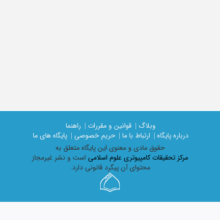
وبلاگ |
قوانین و مقررات |
راهنما
درباره پایگاه |
ارتباط با ما |
حریم خصوصی |
پایگاه های ما
حقوق مادی و معنوی اين پايگاه متعلق به
مرکز تحقیقات کامپیوتری علوم اسلامی
است و نشر غیرمجاز
محتوای آن پیگرد قانونی دارد.