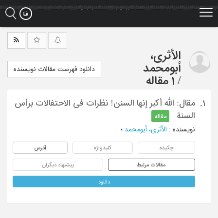
Ski
t
mai
conten
الأثری،
أبومحمد
دانلود فهرست مقالات نویسنده
/
1 مقاله
مقال: الله أکبر إنها السنن! نظرات فی الاحتفالات برأس
1.
السنة
مقاله
نویسنده
:
الأثری، أبومحمد
؛
چکیده
کلیدواژه
آدرس
مقالات مرتبط
پیشنهاد دیگران
دانلود