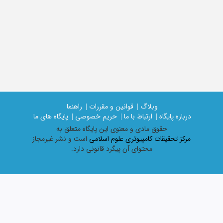
وبلاگ |
قوانین و مقررات |
راهنما
درباره پایگاه |
ارتباط با ما |
حریم خصوصی |
پایگاه های ما
حقوق مادی و معنوی اين پايگاه متعلق به
مرکز تحقیقات کامپیوتری علوم اسلامی
است و نشر غیرمجاز
محتوای آن پیگرد قانونی دارد.