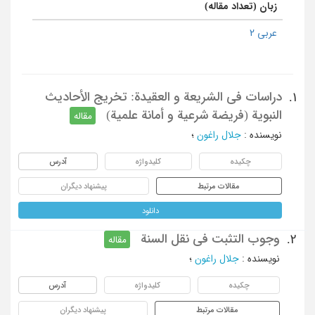
زبان (تعداد مقاله)
عربی 2
دراسات فی الشریعة و العقیدة: تخریج الأحادیث
1.
النبویة (فریضة شرعیة و أمانة علمیة)
مقاله
نویسنده
:
جلال راغون
؛
چکیده
کلیدواژه
آدرس
مقالات مرتبط
پیشنهاد دیگران
دانلود
وجوب التثبت فی نقل السنة
2.
مقاله
نویسنده
:
جلال راغون
؛
چکیده
کلیدواژه
آدرس
مقالات مرتبط
پیشنهاد دیگران