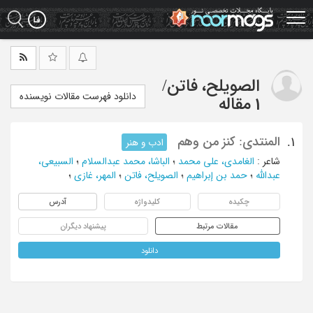
Ski
t
mai
conten
الصویلح، فاتن
/
دانلود فهرست مقالات نویسنده
1 مقاله
المنتدی: کنز من وهم
1.
ادب و هنر
شاعر
:
الغامدی، علی محمد
؛
الباشا، محمد عبدالسلام
؛
السبیعی،
عبدالله
؛
حمد بن إبراهیم
؛
الصویلح، فاتن
؛
المهر، غازی
؛
چکیده
کلیدواژه
آدرس
مقالات مرتبط
پیشنهاد دیگران
دانلود