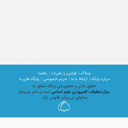
وبلاگ |
قوانین و مقررات |
راهنما
درباره پایگاه |
ارتباط با ما |
حریم خصوصی |
پایگاه های ما
حقوق مادی و معنوی اين پايگاه متعلق به
مرکز تحقیقات کامپیوتری علوم اسلامی
است و نشر غیرمجاز
محتوای آن پیگرد قانونی دارد.