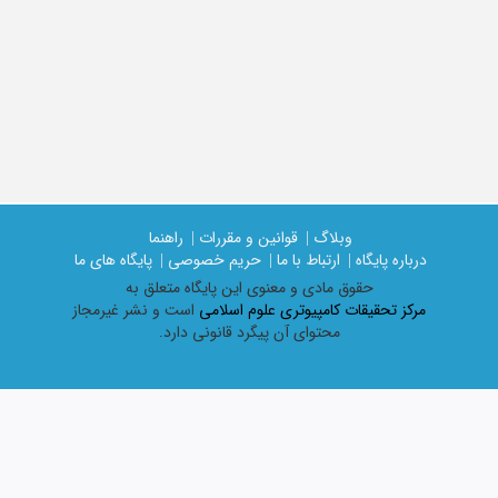
وبلاگ |
قوانین و مقررات |
راهنما
درباره پایگاه |
ارتباط با ما |
حریم خصوصی |
پایگاه های ما
حقوق مادی و معنوی اين پايگاه متعلق به
مرکز تحقیقات کامپیوتری علوم اسلامی
است و نشر غیرمجاز
محتوای آن پیگرد قانونی دارد.