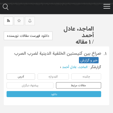
Ski
t
mai
conten
الماجد، عادل
أحمد
دانلود فهرست مقالات نویسنده
/
1 مقاله
صراع بین کنیستین الخلفیة الدینیة لضرب الصرب
1.
خبر و گزارش
گزارشگر
:
الماجد، عادل أحمد
؛
چکیده
کلیدواژه
آدرس
مقالات مرتبط
پیشنهاد دیگران
دانلود