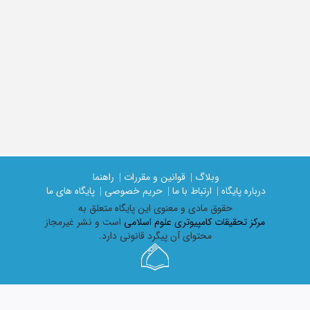
وبلاگ |
قوانین و مقررات |
راهنما
درباره پایگاه |
ارتباط با ما |
حریم خصوصی |
پایگاه های ما
حقوق مادی و معنوی اين پايگاه متعلق به
مرکز تحقیقات کامپیوتری علوم اسلامی
است و نشر غیرمجاز
محتوای آن پیگرد قانونی دارد.