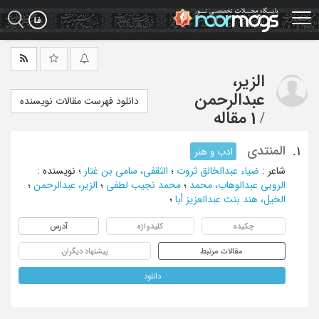
Ski
t
mai
conten
الزیر،
عبدالرحمن
دانلود فهرست مقالات نویسنده
/
1 مقاله
المنتدی
1.
ادب و هنر
شاعر
:
ضیاء عبدالخالق ثروت
؛
الثقفی، سامی بن غتار
؛
نویسنده
:
الروبی عبدالوهاب، محمد
؛
محمد نجیب لطفی
؛
الزیر، عبدالرحمن
؛
الخیل، هند بنت عبدالعزیز أبا
؛
چکیده
کلیدواژه
آدرس
مقالات مرتبط
پیشنهاد دیگران
دانلود