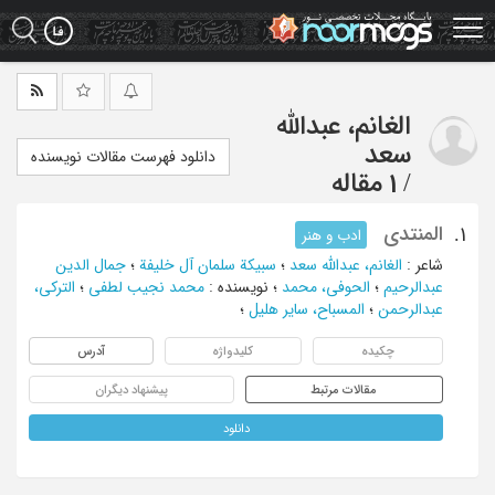
Ski
t
mai
conten
الغانم، عبدالله
سعد
دانلود فهرست مقالات نویسنده
/
1 مقاله
المنتدی
1.
ادب و هنر
شاعر
:
الغانم، عبدالله سعد
؛
سبیکة سلمان آل خلیفة
؛
جمال الدین
عبدالرحیم
؛
الحوفی، محمد
؛
نویسنده
:
محمد نجیب لطفی
؛
الترکی،
عبدالرحمن
؛
المسباح، سایر هلیل
؛
چکیده
کلیدواژه
آدرس
مقالات مرتبط
پیشنهاد دیگران
دانلود