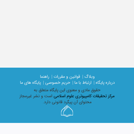
وبلاگ |
قوانین و مقررات |
راهنما
درباره پایگاه |
ارتباط با ما |
حریم خصوصی |
پایگاه های ما
حقوق مادی و معنوی اين پايگاه متعلق به
مرکز تحقیقات کامپیوتری علوم اسلامی
است و نشر غیرمجاز
محتوای آن پیگرد قانونی دارد.