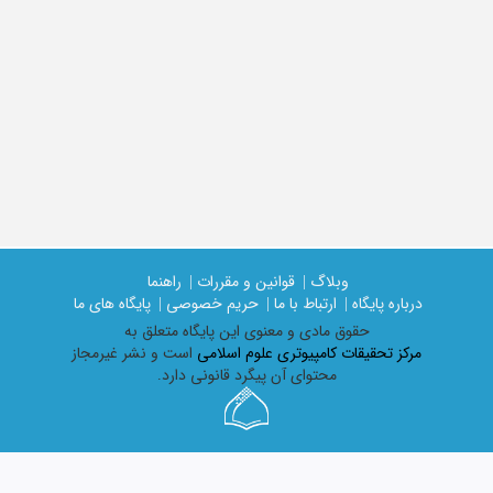
وبلاگ |
قوانین و مقررات |
راهنما
درباره پایگاه |
ارتباط با ما |
حریم خصوصی |
پایگاه های ما
حقوق مادی و معنوی اين پايگاه متعلق به
مرکز تحقیقات کامپیوتری علوم اسلامی
است و نشر غیرمجاز
محتوای آن پیگرد قانونی دارد.