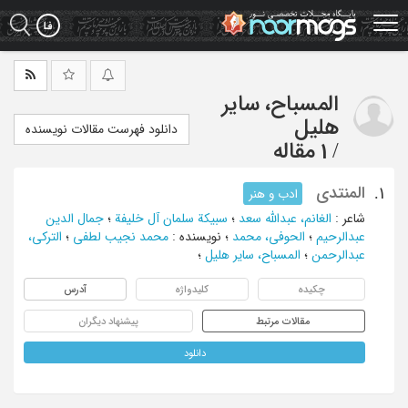
Ski
t
mai
conten
المسباح، سایر
هلیل
دانلود فهرست مقالات نویسنده
/
1 مقاله
المنتدی
1.
ادب و هنر
شاعر
:
الغانم، عبدالله سعد
؛
سبیکة سلمان آل خلیفة
؛
جمال الدین
عبدالرحیم
؛
الحوفی، محمد
؛
نویسنده
:
محمد نجیب لطفی
؛
الترکی،
عبدالرحمن
؛
المسباح، سایر هلیل
؛
چکیده
کلیدواژه
آدرس
مقالات مرتبط
پیشنهاد دیگران
دانلود